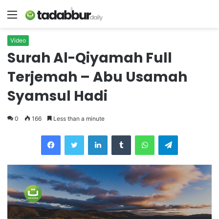
Menu
Video
Surah Al-Qiyamah Full
Terjemah – Abu Usamah
Syamsul Hadi
0
166
Less than a minute
LinkedIn
Tumblr
WhatsApp
Telegram