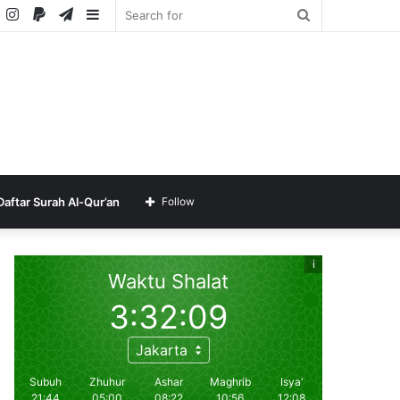
ube
SoundCloud
Instagram
Paypal
Telegram
Sidebar
Search
for
Daftar Surah Al-Qur’an
Follow