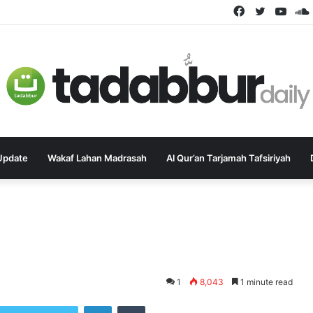
Facebook
Twitter
YouT
Update
Wakaf Lahan Madrasah
Al Qur’an Tarjamah Tafsiriyah
1
8,043
1 minute read
LinkedIn
Tumblr