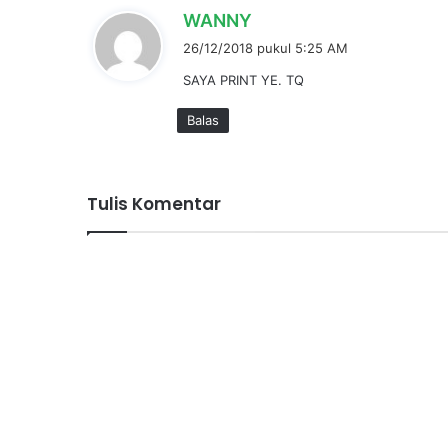
b
WANNY
e
26/12/2018 pukul 5:25 AM
r
SAYA PRINT YE. TQ
k
a
Balas
t
a
:
Tulis Komentar