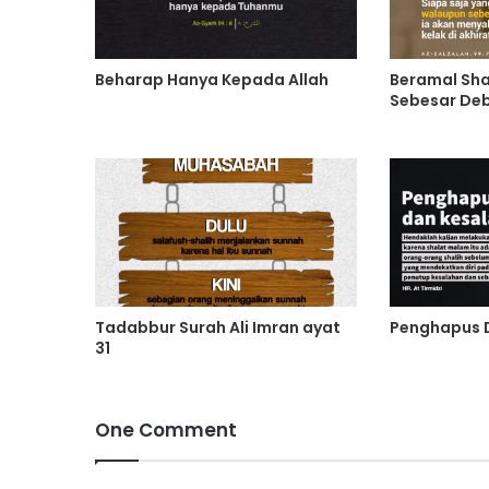
Beharap Hanya Kepada Allah
Beramal Sha
Sebesar De
Tadabbur Surah Ali Imran ayat
Penghapus 
31
One Comment