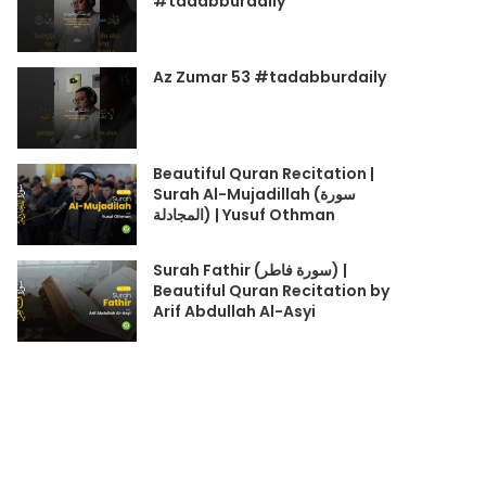
#tadabburdaily
Az Zumar 53 #tadabburdaily
Beautiful Quran Recitation |
Surah Al-Mujadillah (سورة
المجادلة) | Yusuf Othman
Surah Fathir (سورة فاطر) |
Beautiful Quran Recitation by
Arif Abdullah Al-Asyi