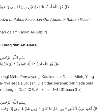
قُلْ هُوَ اللَّهُ أَحَدٌ، وَالمُعَوِّذَتَيْنِ حِينَ تُمْسِي وَتُصْب
dzu bi Rabbil Falaq dan Qul A’udzu bi Rabbin Naas) .
ari dalam Tarikh Al-Kabiir]
Al-Falaq dan An-Naas-
بِسْمِ اللَّهِ الرَّحْمَنِ
قُلْ هُوَ اللَّهُ أَحَدٌ * اللَّهُ الصَّمَدُ * لَمْ يَلِدْ وَلَ
lagi Maha Penyayang. Katakanlah: Dialah Allah, Yang
a-Nya segala urusan. Dia tidak beranak dan tiada pula
 dengan Dia.” (QS. Al Ikhlas: 1-4) (Dibaca 3 x)
بِسْمِ اللَّهِ الرَّحْمَنِ
قُلْ أَعُوذُ بِرَبِّ الْفَلَقِ * مِن شَرِّ مَا خَلَقَ * وَمِن شَرِّ غَاسِقٍ إِذَا وَقَبَ *