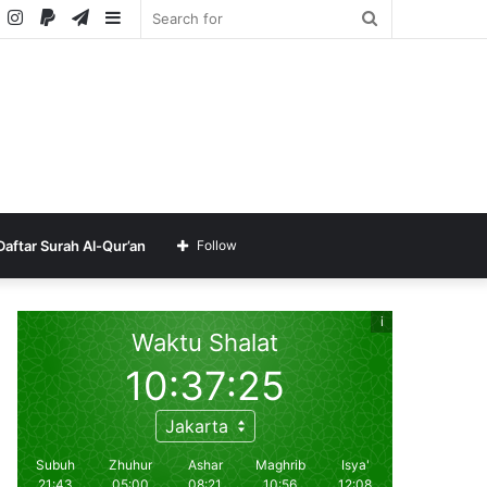
ube
SoundCloud
Instagram
Paypal
Telegram
Sidebar
Search
for
Daftar Surah Al-Qur’an
Follow