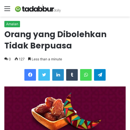
Menu
Amalan
Orang yang Dibolehkan
Tidak Berpuasa
0
127
Less than a minute
LinkedIn
Tumblr
WhatsApp
Telegram