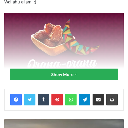
Wallahu a’lam. :)
Show More
Tumblr
Pinterest
WhatsApp
Telegram
Share via Email
Print