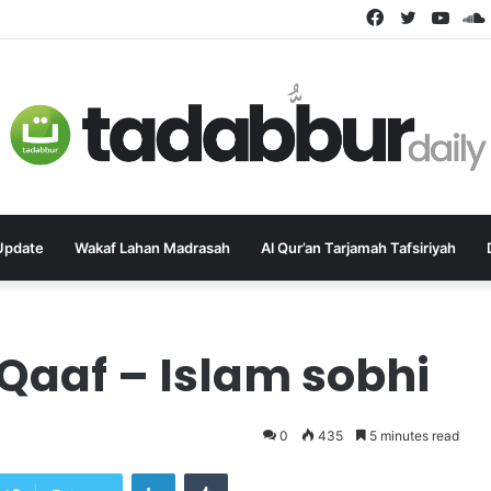
Facebook
Twitter
YouT
Update
Wakaf Lahan Madrasah
Al Qur’an Tarjamah Tafsiriyah
Qaaf – Islam sobhi
0
435
5 minutes read
LinkedIn
Tumblr