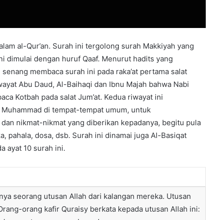
ini dimulai dengan huruf Qaaf. Menurut hadits yang
enang membaca surah ini pada raka’at pertama salat
iwayat Abu Daud, Al-Baihaqi dan Ibnu Majah bahwa Nabi
a Kotbah pada salat Jum’at. Kedua riwayat ini
bi Muhammad di tempat-tempat umum, untuk
dan nikmat-nikmat yang diberikan kepadanya, begitu pula
a, pahala, dosa, dsb. Surah ini dinamai juga Al-Basiqat
a ayat 10 surah ini.
nya seorang utusan Allah dari kalangan mereka. Utusan
ang-orang kafir Quraisy berkata kepada utusan Allah ini: