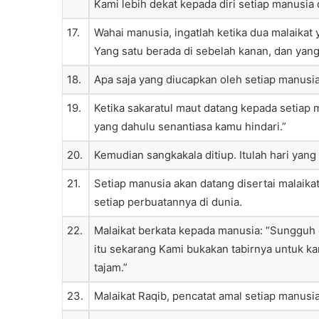
Kami lebih dekat kepada diri setiap manusia 
17.
Wahai manusia, ingatlah ketika dua malaikat
Yang satu berada di sebelah kanan, dan yang 
18.
Apa saja yang diucapkan oleh setiap manusia p
19.
Ketika sakaratul maut datang kepada setiap m
yang dahulu senantiasa kamu hindari.”
20.
Kemudian sangkakala ditiup. Itulah hari ya
21.
Setiap manusia akan datang disertai malaika
setiap perbuatannya di dunia.
22.
Malaikat berkata kepada manusia: “Sungguh d
itu sekarang Kami bukakan tabirnya untuk ka
tajam.”
23.
Malaikat Raqib, pencatat amal setiap manusia 