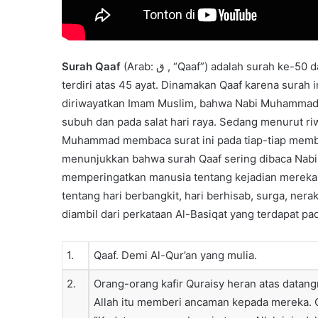
Surah Qaaf
(Arab: ق , “Qaaf”) adalah surah ke-50 dalam al-Qur’an. Surah ini tergolong surah Makkiyah yang
terdiri atas 45 ayat. Dinamakan Qaaf karena surah 
diriwayatkan Imam Muslim, bahwa Nabi Muhammad s
subuh dan pada salat hari raya. Sedang menurut r
Muhammad membaca surat ini pada tiap-tiap membac
menunjukkan bahwa surah Qaaf sering dibaca Na
memperingatkan manusia tentang kejadian mereka 
tentang hari berbangkit, hari berhisab, surga, nerak
diambil dari perkataan Al-Basiqat yang terdapat pad
1.
Qaaf. Demi Al-Qur’an yang mulia.
2.
Orang-orang kafir Quraisy heran atas datang
Allah itu memberi ancaman kepada mereka. Or