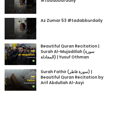
#tadabburdaily
Az Zumar 53 #tadabburdaily
Beautiful Quran Recitation |
Surah Al-Mujadillah (سورة
المجادلة) | Yusuf Othman
Surah Fathir (سورة فاطر) |
Beautiful Quran Recitation by
Arif Abdullah Al-Asyi