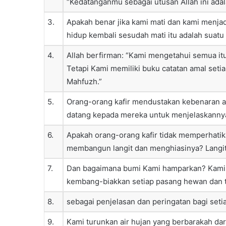
“Kedatanganmu sebagai utusan Allah ini ad
3.
Apakah benar jika kami mati dan kami menjad
hidup kembali sesudah mati itu adalah suatu 
4.
Allah berfirman: “Kami mengetahui semua i
Tetapi Kami memiliki buku catatan amal setia
Mahfuzh.”
5.
Orang-orang kafir mendustakan kebenaran ad
datang kepada mereka untuk menjelaskannya
6.
Apakah orang-orang kafir tidak memperhatik
membangun langit dan menghiasinya? Langit i
7.
Dan bagaimana bumi Kami hamparkan? Kami
kembang-biakkan setiap pasang hewan dan 
8.
sebagai penjelasan dan peringatan bagi set
9.
Kami turunkan air hujan yang berbarakah dar