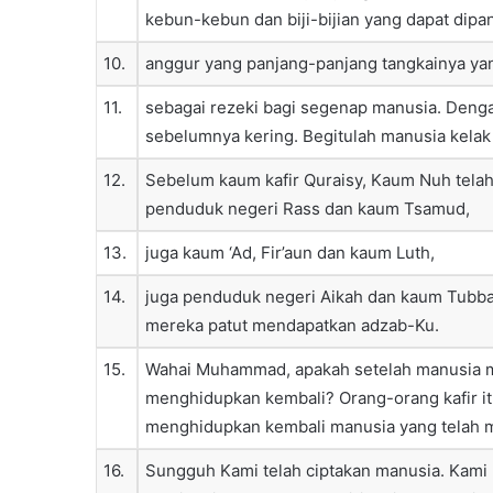
kebun-kebun dan biji-bijian yang dapat dipa
10.
anggur yang panjang-panjang tangkainya y
11.
sebagai rezeki bagi segenap manusia. Denga
sebelumnya kering. Begitulah manusia kelak
12.
Sebelum kaum kafir Quraisy, Kaum Nuh tela
penduduk negeri Rass dan kaum Tsamud,
13.
juga kaum ‘Ad, Fir’aun dan kaum Luth,
14.
juga penduduk negeri Aikah dan kaum Tubba’
mereka patut mendapatkan adzab-Ku.
15.
Wahai Muhammad, apakah setelah manusia mat
menghidupkan kembali? Orang-orang kafir it
menghidupkan kembali manusia yang telah m
16.
Sungguh Kami telah ciptakan manusia. Kami m