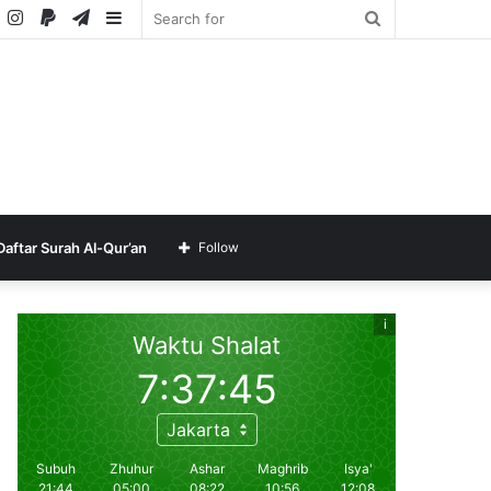
ube
SoundCloud
Instagram
Paypal
Telegram
Sidebar
Search
for
Daftar Surah Al-Qur’an
Follow