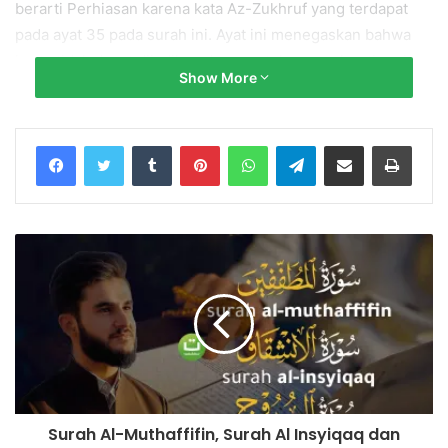
berarti Perhiasan karena kata Az-Zukhruf yang terdapat
pada ayat 35 pada surah ini. Ayat ini menegaskan bahwa
harta tidak dapat dijadikan dasar untuk mengukur tinggi
Show More
rendahnya derajat seseorang, karena harta itu merupakan
hiasan kehidupan duniawi, bukan berarti kesenangan
akhirat.
Tumblr
Pinterest
WhatsApp
Telegram
Share via Email
Print
Reciter/Qari: Hani Ar-Rifa’i
► Donate:
https://www.paypal.me/tadabburdaily
Salurkan infaq terbaik Anda ke No. Rekening:
Bank Syariah Indonesia x BNI Syariah
No. Rek.: 85 555 666 89 (Kode 427)
a.n Yayasan Tadabbur Daily
Surah Al-Muthaffifin, Surah Al Insyiqaq dan