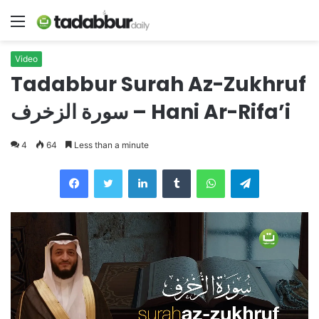
Menu
Video
Tadabbur Surah Az-Zukhruf
سورة الزخرف – Hani Ar-Rifa’i
4
64
Less than a minute
LinkedIn
Tumblr
WhatsApp
Telegram