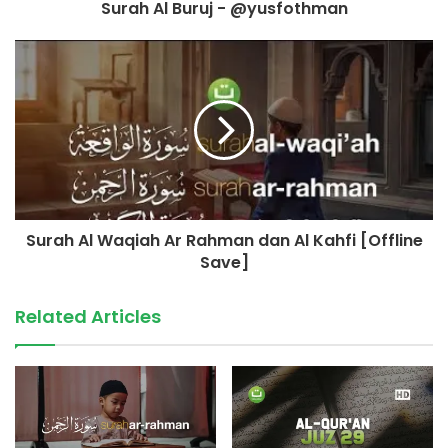
Surah Al Buruj - @yusfothman
Konfirmasi & Informasi:
+62 852-909090-29
(Admin Yayasan Tadabbur Daily)
©️ TadabburDaily 2023
#tadabburdaily
#tadabburquran
Surah Al Waqiah Ar Rahman dan Al Kahfi [Offline
#surahazzukhruf
Save]
source
Related Articles