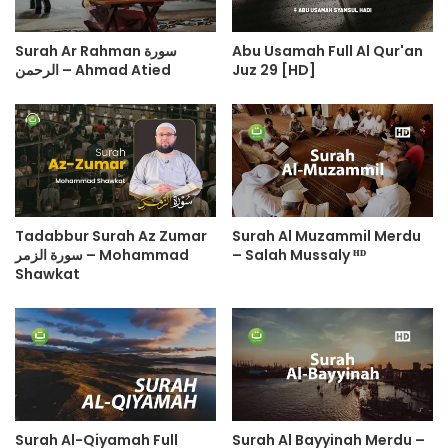
Surah Ar Rahman سورة
Abu Usamah Full Al Qur'an
الرحمن – Ahmad Atied
Juz 29 [HD]
Tadabbur Surah Az Zumar
Surah Al Muzammil Merdu
سورة الزمر – Mohammad
– Salah Mussaly ᴴᴰ
Shawkat
Surah Al-Qiyamah Full
Surah Al Bayyinah Merdu –