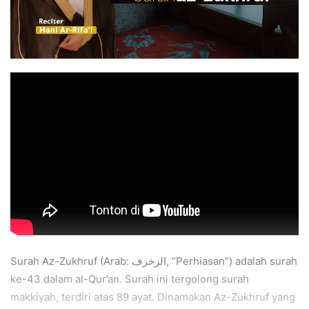
Surah Az-Zukhruf (Arab: الزخرف, “Perhiasan”) adalah surah
ke-43 dalam al-Qur’an. Surah ini tergolong surah
makkiyah, terdiri atas 89 ayat. Dinamakan Az-Zukhruf yang