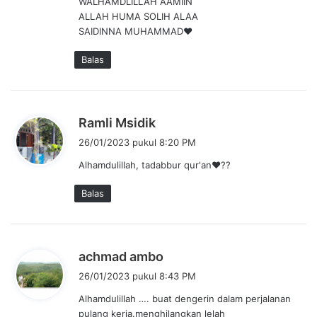
WALHAMDLILLAH AAMIIN
a
ALLAH HUMA SOLIH ALAA
t
SAIDINNA MUHAMMAD❤
a
:
Balas
b
Ramli Msidik
e
26/01/2023 pukul 8:20 PM
r
Alhamdulillah, tadabbur qur'an❤??
k
a
Balas
t
a
:
b
achmad ambo
e
26/01/2023 pukul 8:43 PM
r
Alhamdulillah …. buat dengerin dalam perjalanan
k
pulang kerja.menghilangkan lelah