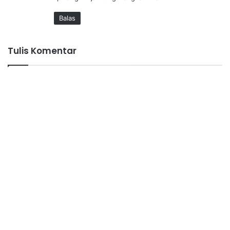
a
t
Balas
a
:
Tulis Komentar