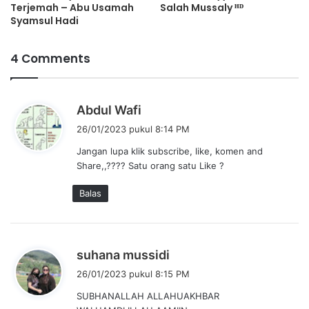
Terjemah – Abu Usamah
Salah Mussaly ᴴᴰ
Syamsul Hadi
4 Comments
b
Abdul Wafi
e
26/01/2023 pukul 8:14 PM
r
Jangan lupa klik subscribe, like, komen and
k
Share,,???? Satu orang satu Like ?
a
t
Balas
a
:
b
suhana mussidi
e
26/01/2023 pukul 8:15 PM
r
SUBHANALLAH ALLAHUAKHBAR
k