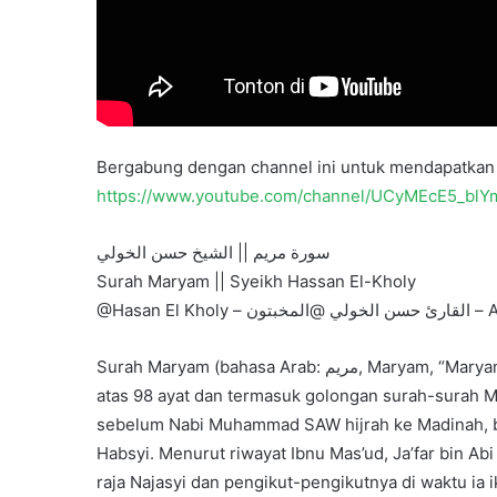
Bergabung dengan channel ini untuk mendapatkan 
https://www.youtube.com/channel/UCyMEcE5_bl
سورة مريم || الشيخ حسن الخولي
Surah Maryam || Syeikh Hassan El-Kholy
@Hasan El Kho
Surah Maryam (bahasa Arab: مريم‎, Maryam, “Maryam”) adalah surah ke-19 dalam al-Qur’an. Surah ini terdiri
atas 98 ayat dan termasuk golongan surah-surah M
sebelum Nabi Muhammad SAW hijrah ke Madinah, ba
Habsyi. Menurut riwayat Ibnu Mas’ud, Ja’far bin 
raja Najasyi dan pengikut-pengikutnya di waktu ia 