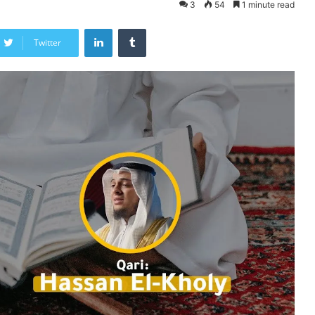
3
54
1 minute read
LinkedIn
Tumblr
Twitter