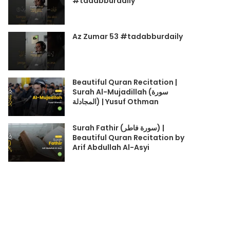
#tadabburdaily
Az Zumar 53 #tadabburdaily
Beautiful Quran Recitation |
Surah Al-Mujadillah (سورة
المجادلة) | Yusuf Othman
Surah Fathir (سورة فاطر) |
Beautiful Quran Recitation by
Arif Abdullah Al-Asyi