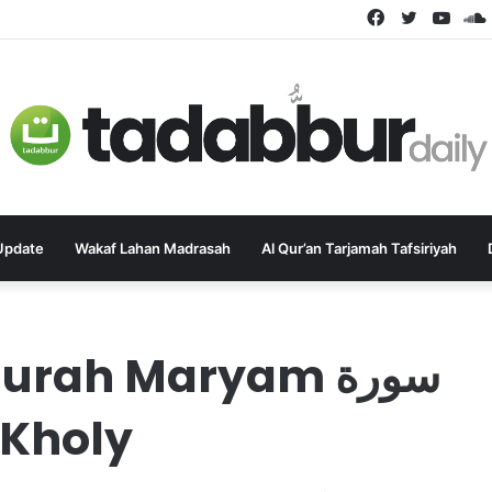
Facebook
Twitter
YouT
Update
Wakaf Lahan Madrasah
Al Qur’an Tarjamah Tafsiriyah
rah Maryam سورة
l-Kholy