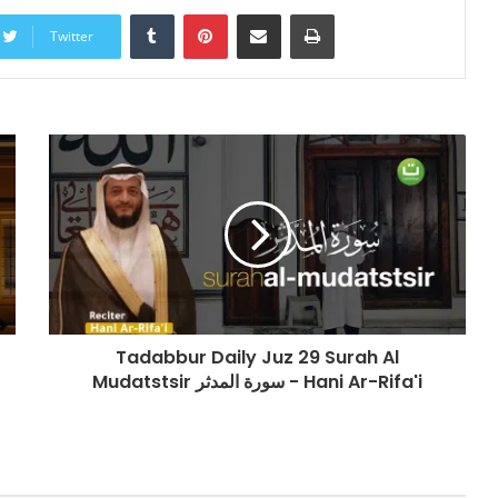
Tumblr
Pinterest
Share via Email
Print
Twitter
Tadabbur Daily Juz 29 Surah Al
Mudatstsir سورة المدثر - Hani Ar-Rifa'i