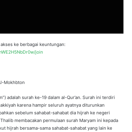
akses ke berbagai keuntungan:
YmWE2H5NbDr0w/join
ly – القارئ حسن الخولي @المخبتون – Al-Mokhbton
akkiyah karena hampir seluruh ayatnya diturunkan
hkan sebelum sahabat-sahabat dia hijrah ke negeri
Abi Thalib membacakan permulaan surah Maryam ini kepada
ikut hijrah bersama-sama sahabat-sahabat yang lain ke