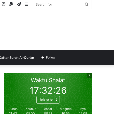
ube
SoundCloud
Instagram
Paypal
Telegram
Sidebar
Search
for
Daftar Surah Al-Qur’an
Follow