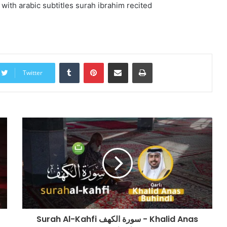
ith arabic subtitles surah ibrahim recited
Tumblr
Pinterest
Share via Email
Print
Twitter
Surah Al-Kahfi سورة الكهف - Khalid Anas