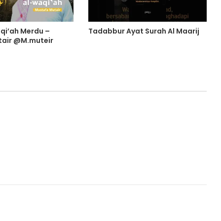
qi’ah Merdu –
Tadabbur Ayat Surah Al Maarij
tair @M.muteir