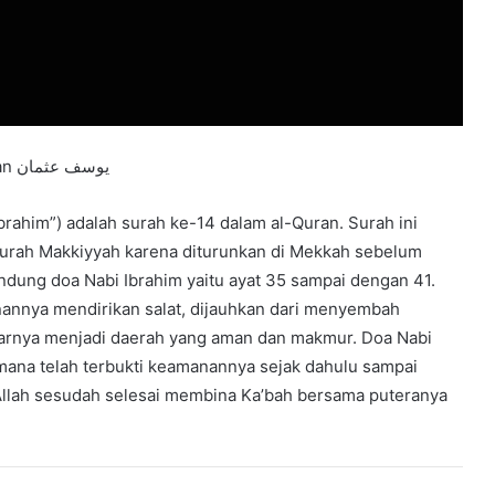
Tadabbur Surah Ibrahim سورة ابراهيم – Yusuf Othman يوسف عثمان
-surah Makkiyyah karena diturunkan di Mekkah sebelum
ndung doa Nabi Ibrahim yaitu ayat 35 sampai dengan 41.
unannya mendirikan salat, dijauhkan dari menyembah
tarnya menjadi daerah yang aman dan makmur. Doa Nabi
imana telah terbukti keamanannya sejak dahulu sampai
 Allah sesudah selesai membina Ka’bah bersama puteranya