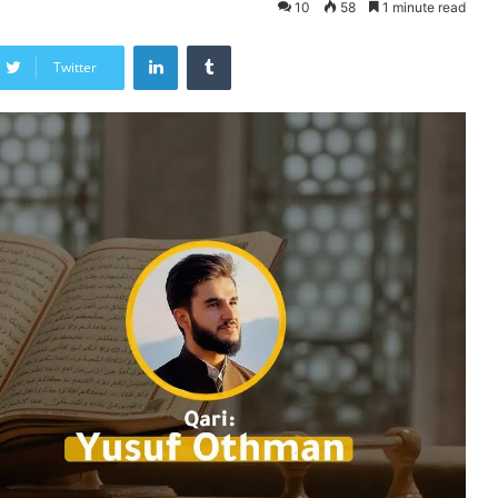
10
58
1 minute read
LinkedIn
Tumblr
Twitter