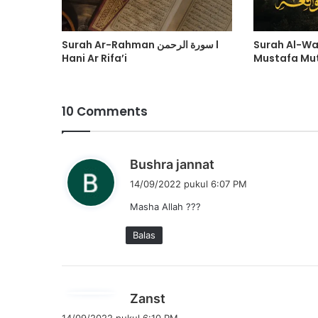
Surah Ar-Rahman سورة الرحمن l
Surah Al-Wa
Hani Ar Rifa’i
Mustafa Mu
10 Comments
b
Bushra jannat
e
14/09/2022 pukul 6:07 PM
r
Masha Allah ???
k
a
Balas
t
a
:
b
Zanst
e