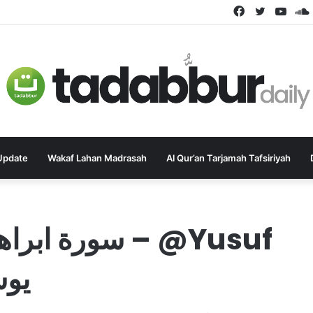
Facebook
Twitter
YouT
Update
Wakaf Lahan Madrasah
Al Qur’an Tarjamah Tafsiriyah
يوسف