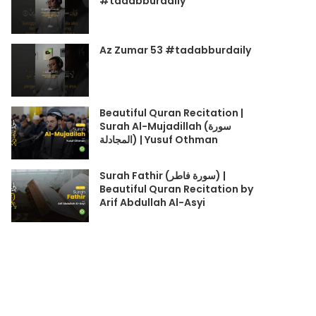
#tadabburdaily
Az Zumar 53 #tadabburdaily
Beautiful Quran Recitation |
Surah Al-Mujadillah (سورة
المجادلة) | Yusuf Othman
Surah Fathir (سورة فاطر) |
Beautiful Quran Recitation by
Arif Abdullah Al-Asyi