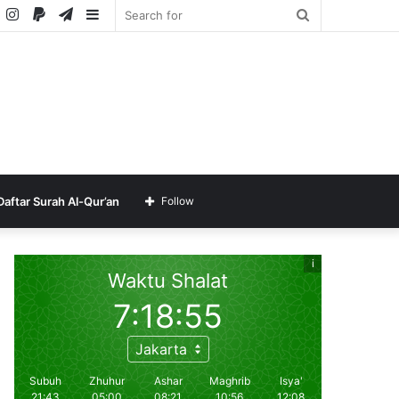
ube
SoundCloud
Instagram
Paypal
Telegram
Sidebar
Search
for
Daftar Surah Al-Qur’an
Follow