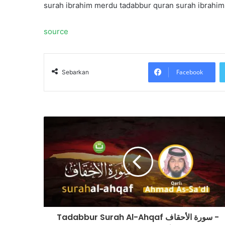
surah ibrahim merdu tadabbur quran surah ibrahim w
source
Facebook
Sebarkan
Tadabbur Surah Al-Ahqaf سورة الأحقاف -