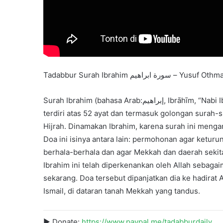
Surah Ibrahim (bahasa Arab:إبراهيم, Ibrāhīm, “Nabi Ibrahim”) adalah surah ke-14 dalam al-Quran. Surah ini
terdiri atas 52 ayat dan termasuk golongan surah
Hijrah. Dinamakan Ibrahim, karena surah ini menga
Doa ini isinya antara lain: permohonan agar ketur
berhala-berhala dan agar Mekkah dan daerah seki
Ibrahim ini telah diperkenankan oleh Allah sebaga
sekarang. Doa tersebut dipanjatkan dia ke hadirat
Ismail, di dataran tanah Mekkah yang tandus.
► Donate:
https://www.paypal.me/tadabburdaily