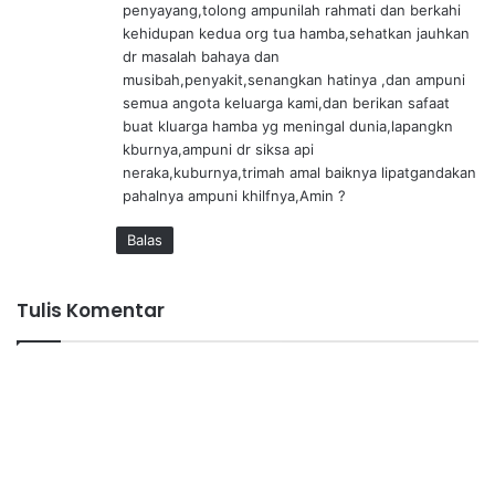
penyayang,tolong ampunilah rahmati dan berkahi
a
kehidupan kedua org tua hamba,sehatkan jauhkan
t
dr masalah bahaya dan
a
musibah,penyakit,senangkan hatinya ,dan ampuni
:
semua angota keluarga kami,dan berikan safaat
buat kluarga hamba yg meningal dunia,lapangkn
kburnya,ampuni dr siksa api
neraka,kuburnya,trimah amal baiknya lipatgandakan
pahalnya ampuni khilfnya,Amin ?
Balas
Tulis Komentar