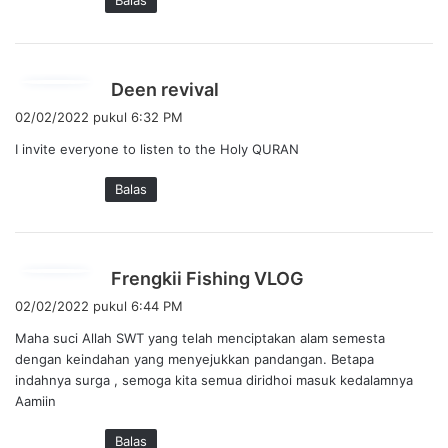
Balas
t
a
:
b
Deen revival
e
02/02/2022 pukul 6:32 PM
r
I invite everyone to listen to the Holy QURAN
k
a
Balas
t
a
:
b
Frengkii Fishing VLOG
e
02/02/2022 pukul 6:44 PM
r
Maha suci Allah SWT yang telah menciptakan alam semesta
k
dengan keindahan yang menyejukkan pandangan. Betapa
a
indahnya surga , semoga kita semua diridhoi masuk kedalamnya
t
Aamiin
a
:
Balas