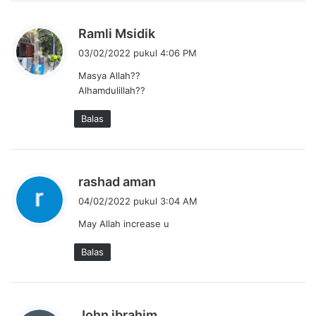
b
Ramli Msidik
e
03/02/2022 pukul 4:06 PM
r
Masya Allah??
k
Alhamdulillah??
a
t
Balas
a
:
b
rashad aman
e
04/02/2022 pukul 3:04 AM
r
May Allah increase u
k
a
Balas
t
a
:
b
John ibrahim