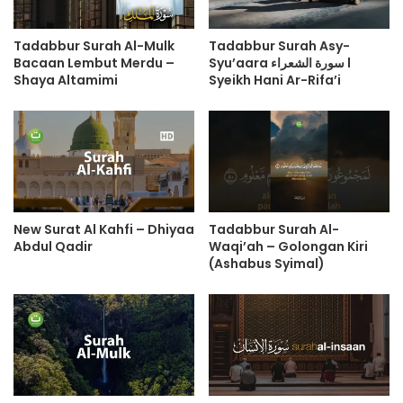
Tadabbur Surah Al-Mulk
Tadabbur Surah Asy-
Bacaan Lembut Merdu –
Syu’aara سورة الشعراء l
Shaya Altamimi
Syeikh Hani Ar-Rifa’i
New Surat Al Kahfi – Dhiyaa
Tadabbur Surah Al-
Abdul Qadir
Waqi’ah – Golongan Kiri
(Ashabus Syimal)