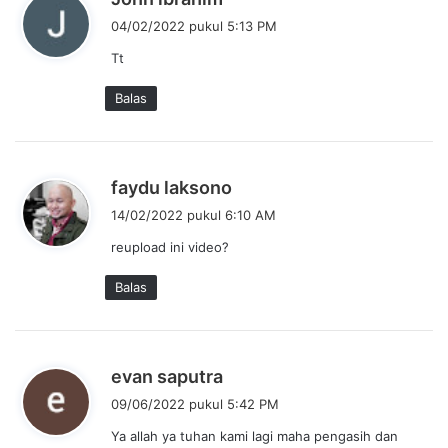
e
04/02/2022 pukul 5:13 PM
r
Tt
k
a
Balas
t
a
:
b
faydu laksono
e
14/02/2022 pukul 6:10 AM
r
reupload ini video?
k
a
Balas
t
a
:
b
evan saputra
e
09/06/2022 pukul 5:42 PM
r
Ya allah ya tuhan kami lagi maha pengasih dan
k