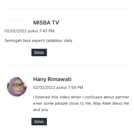
a
:
b
MISBA TV
e
02/02/2022 pukul 7:43 PM
r
Semogah bisa seperti tadabbur daily
k
a
Balas
t
a
:
b
Hany Rimawati
e
02/02/2022 pukul 7:59 PM
r
I listened this video when I confused about partner
k
even some people close to me, May Allah bless me
a
and you
t
a
Balas
: