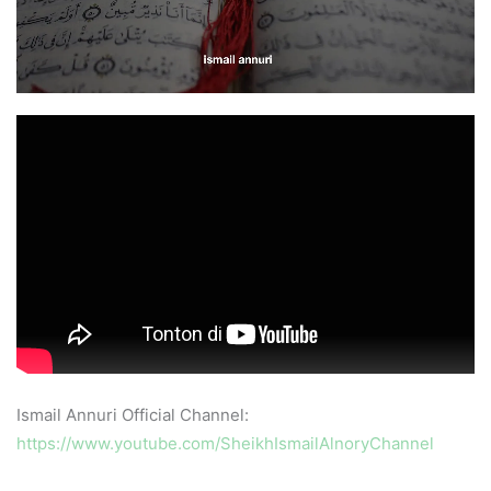
Ismail Annuri Official Channel:
https://www.youtube.com/SheikhIsmailAlnoryChannel