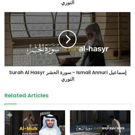
النوري
+62 852-909090-29
(Admin Yayasan Tadabbur Daily)
©️ TadabburDaily 2021
#tadabburdaily
#tadabburquran
#ismailannuri
Surah Al Hasyr سورة الحشر - Ismail Annuri إسماعيل
النوري
best quran recitation in the world 2020
tadabbur quran
Related Articles
source