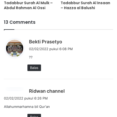
Tadabbur Surah Al Mulk –
Tadabbur Surah Al Insaan
Abdul Rahman Al Ossi
– Hazza al Balushi
13 Comments
b
Bekti Prasetyo
e
02/02/2022 pukul 6:08 PM
r
??
k
a
Balas
t
a
:
b
Ridwan channel
e
02/02/2022 pukul 6:26 PM
r
Allahummarhamna bil Qur'an
k
a