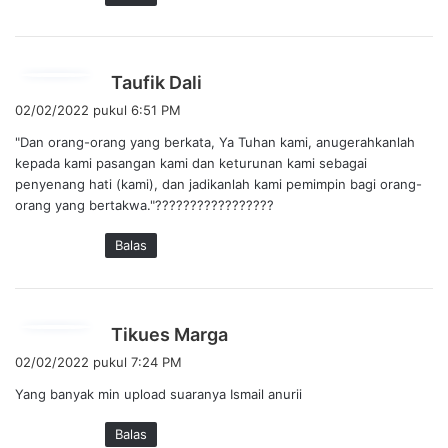
b
Taufik Dali
e
02/02/2022 pukul 6:51 PM
r
"Dan orang-orang yang berkata, Ya Tuhan kami, anugerahkanlah
k
kepada kami pasangan kami dan keturunan kami sebagai
a
penyenang hati (kami), dan jadikanlah kami pemimpin bagi orang-
t
orang yang bertakwa."?????????????????
a
:
Balas
b
Tikues Marga
e
02/02/2022 pukul 7:24 PM
r
Yang banyak min upload suaranya Ismail anurii
k
a
Balas
t