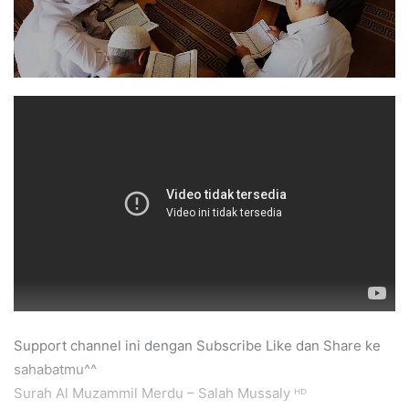
Support channel ini dengan Subscribe Like dan Share ke
sahabatmu^^
Surah Al Muzammil Merdu – Salah Mussaly ᴴᴰ