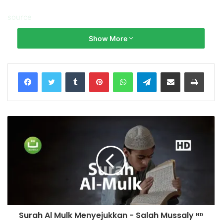
source
Show More
Tumblr
Pinterest
WhatsApp
Telegram
Share via Email
Print
Surah Al Mulk Menyejukkan - Salah Mussaly ᴴᴰ