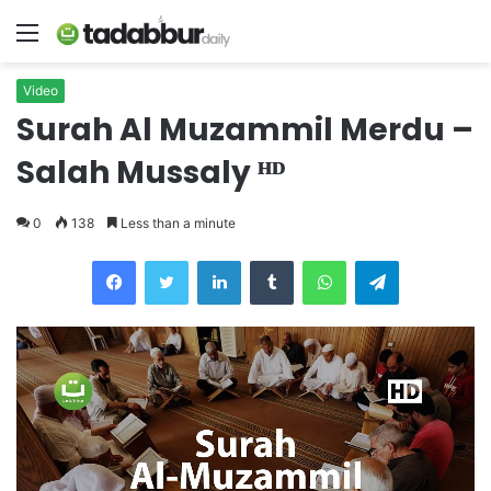
Menu
Video
Surah Al Muzammil Merdu –
Salah Mussaly ᴴᴰ
0
138
Less than a minute
LinkedIn
Tumblr
WhatsApp
Telegram