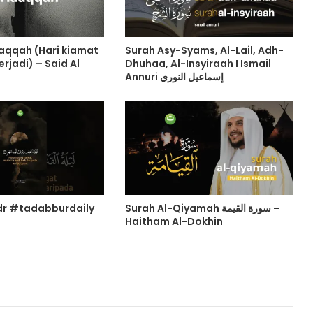
aqqah (Hari kiamat
Surah Asy-Syams, Al-Lail, Adh-
erjadi) – Said Al
Dhuhaa, Al-Insyiraah I Ismail
Annuri إسماعيل النوري
dr #tadabburdaily
Surah Al-Qiyamah سورة القيمة –
Haitham Al-Dokhin