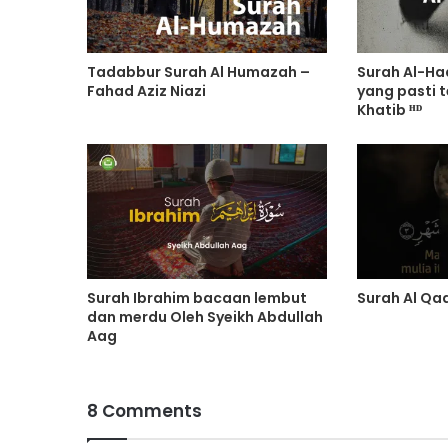
Tadabbur Surah Al Humazah –
Surah Al-Ha
Fahad Aziz Niazi
yang pasti t
Khatib ᴴᴰ
Surah Ibrahim bacaan lembut
Surah Al Qa
dan merdu Oleh Syeikh Abdullah
Aag
8 Comments