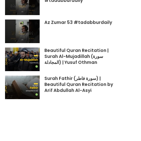
#tadabburdaily
Az Zumar 53 #tadabburdaily
Beautiful Quran Recitation |
Surah Al-Mujadillah (سورة
المجادلة) | Yusuf Othman
Surah Fathir (سورة فاطر) |
Beautiful Quran Recitation by
Arif Abdullah Al-Asyi