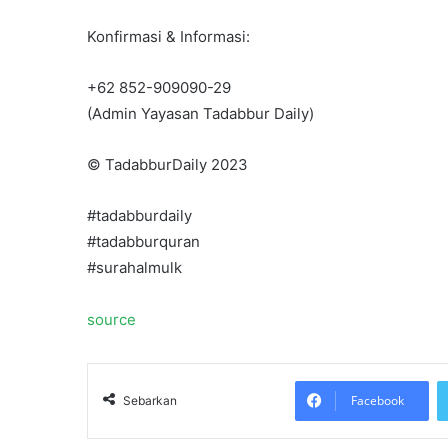
Konfirmasi & Informasi:
+62 852-909090-29
(Admin Yayasan Tadabbur Daily)
©️ TadabburDaily 2023
#tadabburdaily
#tadabburquran
#surahalmulk
source
Facebook
Sebarkan