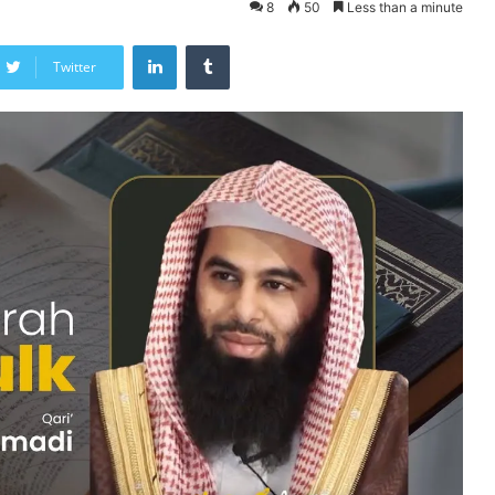
8
50
Less than a minute
LinkedIn
Tumblr
Twitter