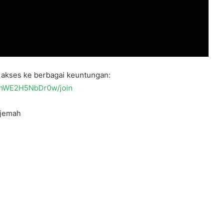
akses ke berbagai keuntungan:
YmWE2H5NbDr0w/join
du dan Terjemah