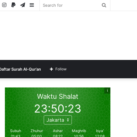
ube
SoundCloud
Instagram
Paypal
Telegram
Sidebar
Search
for
Daftar Surah Al-Qur’an
Follow