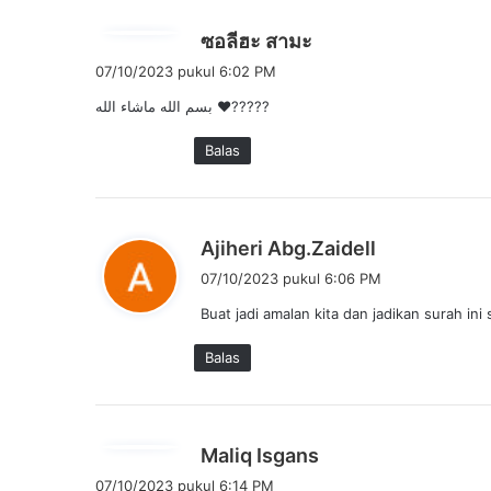
b
ซอลีฮะ สามะ
e
07/10/2023 pukul 6:02 PM
r
بسم الله ماشاء الله ❤️?????
k
a
Balas
t
a
:
b
Ajiheri Abg.Zaidell
e
07/10/2023 pukul 6:06 PM
r
Buat jadi amalan kita dan jadikan surah ini 
k
a
Balas
t
a
:
b
Maliq Isgans
e
07/10/2023 pukul 6:14 PM