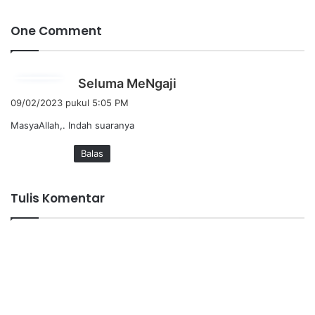
One Comment
b
Seluma MeNgaji
e
09/02/2023 pukul 5:05 PM
r
MasyaAllah,. Indah suaranya
k
a
Balas
t
a
:
Tulis Komentar