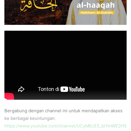
Bergabung dengan channel ini untuk mendapatkan akses
ke berbagai keuntungan:
https://www.youtube.com/channel/UCyMEcE5_blYmWE2H5