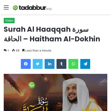
Menu
Video
Surah Al Haaqqah سورة
الحاقة – Haitham Al-Dokhin
1
48
Less than a minute
LinkedIn
Tumblr
WhatsApp
Telegram