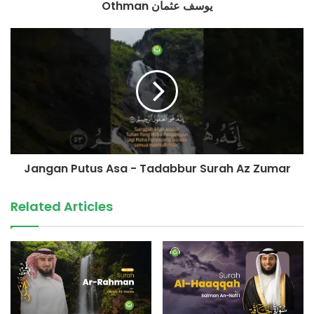
Othman يوسف عثمان
Konfirmasi & Informasi:
+62 852-909090-29
(Admin Yayasan Tadabbur Daily)
©️ TadabburDaily 2023
#tadabburdaily #tadabburquran #surahalhaqqah murottal
Jangan Putus Asa - Tadabbur Surah Az Zumar
source
Related Articles