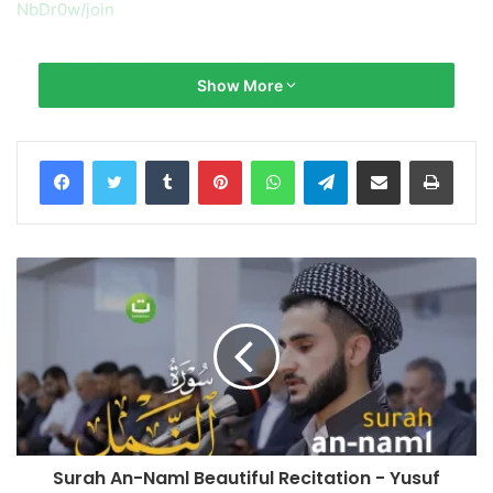
NbDr0w/join
Tadabbur Surah Al haaqqah full Merdu dan Terjemah
Show More
Beautiful Quran Recitation سورة الحاقة
Qari Haitham Al-Dokhin هيثم الدخين
Tumblr
Pinterest
WhatsApp
Telegram
Share via Email
Print
Haitham Al-Dokhin Channel:
https://www.youtube.com/channel/UC8G0eRDzxQoJFVdgP
PXszQA
► Donate:
https://www.paypal.me/tadabburdaily
Salurkan infaq terbaik Anda ke No. Rekening:
BNI Syariah
No. Rek.: 85 555 666 89 (Kode 427)
a.n Yayasan Tadabbur Daily
Surah An-Naml Beautiful Recitation - Yusuf