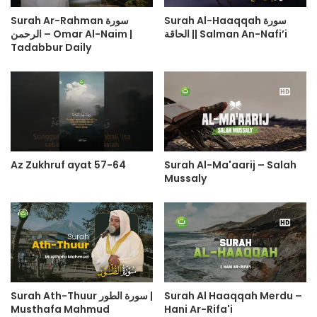
Surah Al-Haaqqah سورة
Surah Ar-Rahman سورة
الحاقة || Salman An-Nafi’i
الرحمن – Omar Al-Naim |
Tadabbur Daily
Az Zukhruf ayat 57-64
Surah Al-Ma'aarij – Salah
Mussaly
Surah Ath-Thuur سورة الطور |
Surah Al Haaqqah Merdu –
Musthafa Mahmud
Hani Ar-Rifa'i