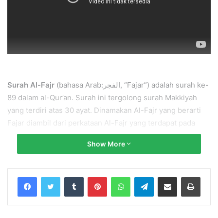
Surah Al-Fajr
(bahasa Arab:الفجر, “Fajar”) adalah surah ke-
89 dalam al-Qur’an. Surah ini tergolong surah Makkiyah
yang terdiri atas 30 ayat. Dinamakan Al-Fajr yang berarti
Fajar diambil dari perkataan Al-Fajr yang terdapat pada
ayat pertama surah ini.
Show More
1.
Demi fajar.
Tumblr
Pinterest
WhatsApp
Telegram
Share via Email
Print
2.
Demi sepuluh malam yang pertama.
3.
Demi malam yang genap dan yang ganjil.