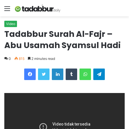
Menu
Video
Tadabbur Surah Al-Fajr –
Abu Usamah Syamsul Hadi
0
815
2 minutes read
LinkedIn
Tumblr
WhatsApp
Telegram