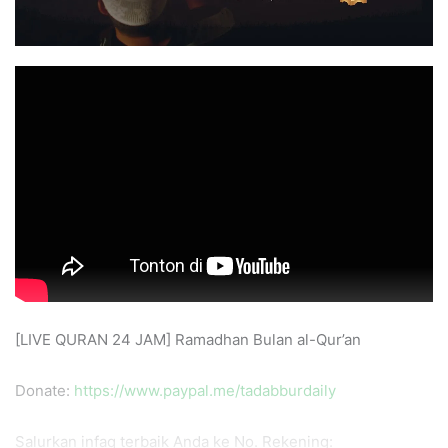
[LIVE QURAN 24 JAM] Ramadhan Bulan al-Qur’an
Donate:
https://www.paypal.me/tadabburdaily
Salurkan infaq terbaik Anda ke No. Rekening: