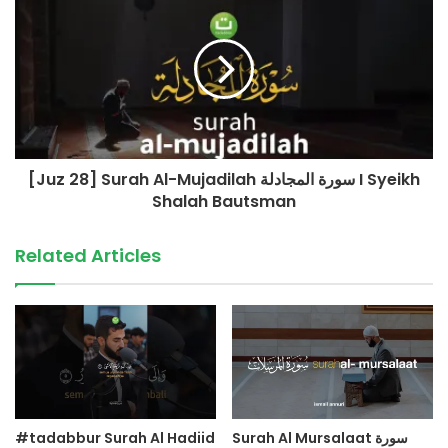
malam pembuka rezeki dan kesehatan,dzikir malam
pembuka rezeki hanan attaki,dzikir malam pembuka rezeki
pelunas hutang,doa dzikir malam pembuka rezeki dari
segala penjuru,dzikir malam pembuka rezeki lafadz
doa,doa dzikir malam pembuka pintu rezeki,zikir,dzikir,al
matsurat,merdu,dzikir penyejuk hati,doa malam
[Juz 28] Surah Al-Mujadilah سورة المجادلة I Syeikh
source
Shalah Bautsman
Related Articles
#tadabbur Surah Al Hadiid
Surah Al Mursalaat سورة