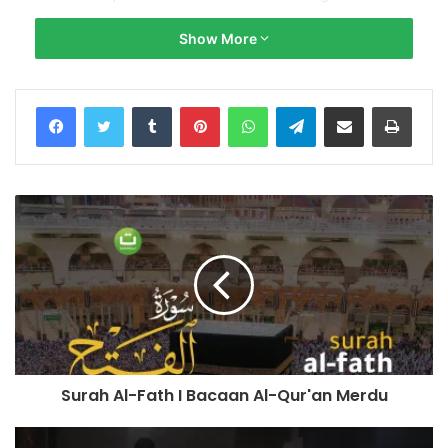
Show More
BNI Syariah
No. Rek.: 85 555 666 89 (Kode 427)
a.n Yayasan Tadabbur Daily
Tumblr
Pinterest
WhatsApp
Telegram
Share via Email
Print
Konfirmasi & Informasi:
+62 852-909090-29
(Admin Yayasan Tadabbur Daily)
©️ TadabburDaily 2022
#tadabburdaily #ramadhan1444h ramadhan 1444 h amalan
di bulan suci ramadhan
dzikir malam pembuka rezeki,dzikir malam pembuka rezeki
Surah Al-Fath I Bacaan Al-Qur'an Merdu
dari segala penjuru,dzikir malam pembuka rezeki
muzammil,dzikir malam pembuka rezeki tanpa iklan,dzikir