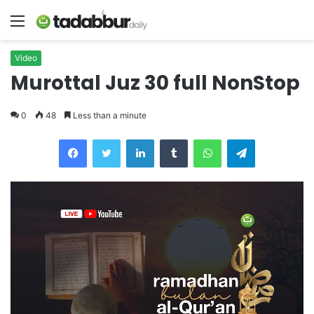
Menu
Video
Murottal Juz 30 full NonStop
0
48
Less than a minute
LinkedIn
Tumblr
WhatsApp
Telegram