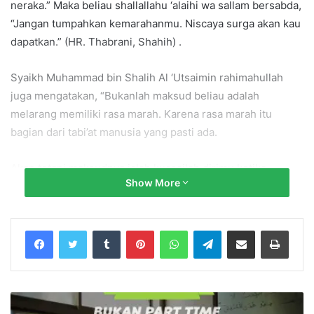
neraka.” Maka beliau shallallahu ‘alaihi wa sallam bersabda,
“Jangan tumpahkan kemarahanmu. Niscaya surga akan kau
dapatkan.” (HR. Thabrani, Shahih) .
Syaikh Muhammad bin Shalih Al ‘Utsaimin rahimahullah
juga mengatakan, “Bukanlah maksud beliau adalah
melarang memiliki rasa marah. Karena rasa marah itu
bagian dari tabi’at manusia yang pasti ada.
Akan tetapi maksudnya ialah kuasailah dirimu ketika
Show More
muncul rasa marah. Supaya kemarahanmu itu tidak
menimbulkan dampak yang tidak baik. Sesungguhnya
kemarahan adalah bara api yang dilemparkan oleh syaithan
Tumblr
Pinterest
WhatsApp
Telegram
Share via Email
Print
ke dalam lubuk hati bani Adam.
Oleh sebab itulah anda bisa melihat kalau orang sedang
marah maka kedua matanya pun menjadi merah dan urat
lehernya menonjol dan menegang. Bahkan terkadang