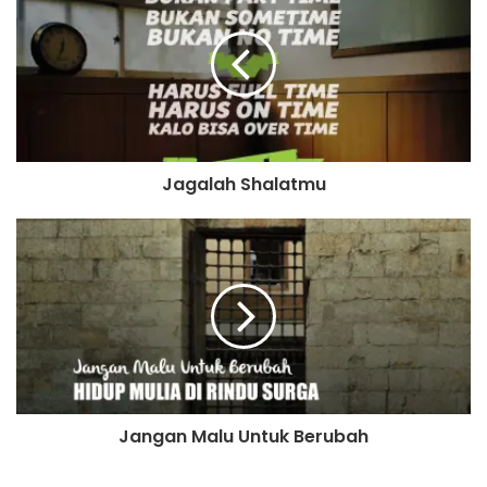
rambutnya ikut rontok dan berjatuhan akibat luapan marah.
Dan berbagai hal lain yang tidak terpuji timbul di
belakangnya. Sehingga terkadang pelakunya merasa
sangat menyesal atas perbuatan yang telah dia lakukan.
Semoga bermanfaat?
Jagalah Shalatmu
Sumber: muslim.or.id
Jangan Malu Untuk Berubah