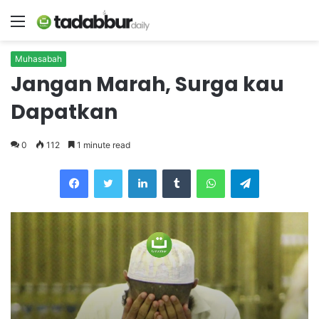
Menu
Muhasabah
Jangan Marah, Surga kau
Dapatkan
0
112
1 minute read
LinkedIn
Tumblr
WhatsApp
Telegram