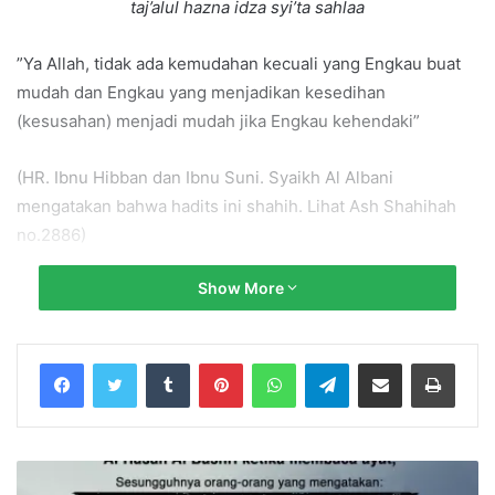
taj’alul hazna idza syi’ta sahlaa
”Ya Allah, tidak ada kemudahan kecuali yang Engkau buat
mudah dan Engkau yang menjadikan kesedihan
(kesusahan) menjadi mudah jika Engkau kehendaki”
(HR. Ibnu Hibban dan Ibnu Suni. Syaikh Al Albani
mengatakan bahwa hadits ini shahih. Lihat Ash Shahihah
no.2886)
Show More
Tumblr
Pinterest
WhatsApp
Telegram
Share via Email
Print