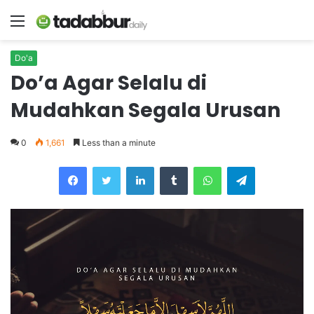
Menu
Do'a
Do’a Agar Selalu di
Mudahkan Segala Urusan
0
1,661
Less than a minute
LinkedIn
Tumblr
WhatsApp
Telegram