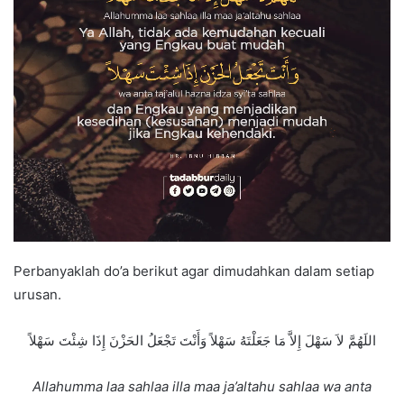
Perbanyaklah do’a berikut agar dimudahkan dalam setiap
urusan.
اللَهُمَّ لاَ سَهْلَ إِلاَّ مَا جَعَلْتَهُ سَهْلاً وَأَنْتَ تَجْعَلُ الحَزْنَ إِذَا شِئْتَ سَهْلاً
Allahumma laa sahlaa illa maa ja’altahu sahlaa wa anta