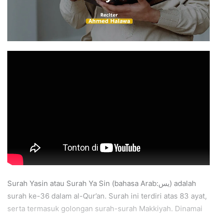
Surah Yasin atau Surah Ya Sin (bahasa Arab:يس) adalah
surah ke-36 dalam al-Qur’an. Surah ini terdiri atas 83 ayat,
serta termasuk golongan surah-surah Makkiyah. Dinamai