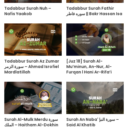
Tadabbur Surah Nuh –
Tadabbur Surah Fathir
Nafis Yaakob
سوره فاطر || Bakr Hassan Isa
Tadabbur Surah Az Zumar
[Juz 18] Surah Al-
سورة الزمر – Ahmad Isrofiel
Mu’minun, An-Nur, Al-
Mardlatillah
Furqan l Hani Ar-Rifa’i
Surah An Naba' سورة النبإ –
Surah Al-Mulk Merdu سورة
الملك – Haitham Al-Dokhin
Said Al Khatib