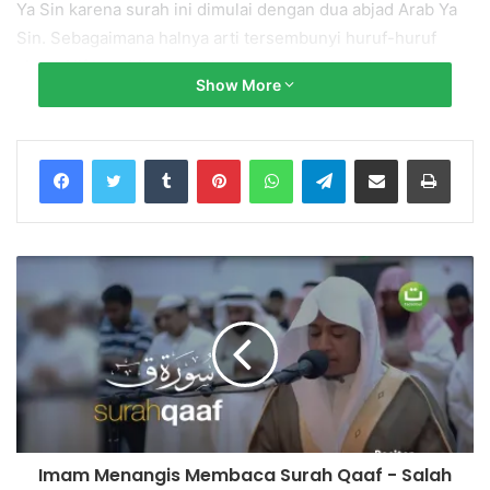
Ya Sin karena surah ini dimulai dengan dua abjad Arab Ya
Sin. Sebagaimana halnya arti tersembunyi huruf-huruf
abjad Alif Lam Mim atau Nun yang terletak pada permulaan
Show More
beberapa surah Al-Quran, maka demikian pula arti Ya Sin
yang termasuk dalam kategori ayat mutasyaabihat.
Tumblr
Pinterest
WhatsApp
Telegram
Share via Email
Print
Qari Ahmed Halawa
source:
https://youtu.be/E9xRf3cwi94
► Donate:
https://www.paypal.me/tadabburdaily
Salurkan infaq terbaik Anda ke No. Rekening:
BNI Syariah
No. Rek.: 85 555 666 89 (Kode 427)
a.n Yayasan Tadabbur Daily
Imam Menangis Membaca Surah Qaaf - Salah