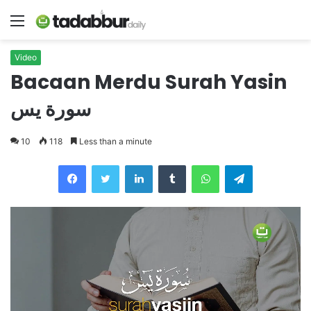
Menu
Video
Bacaan Merdu Surah Yasin
سورة يس
10
118
Less than a minute
LinkedIn
Tumblr
WhatsApp
Telegram