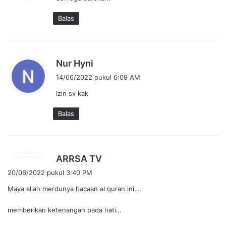
k
a
Balas
t
a
:
b
Nur Hyni
e
14/06/2022 pukul 6:09 AM
r
Izin sv kak
k
a
Balas
t
a
:
b
ARRSA TV
e
20/06/2022 pukul 3:40 PM
r
Maya allah merdunya bacaan al quran ini….
k
a
memberikan ketenangan pada hati…
t