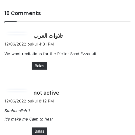
10 Comments
b
تلاوات العرب
e
12/06/2022 pukul 4:31 PM
r
We want recitations for the Riciter Saad Ezzaouit
k
a
Balas
t
a
:
b
not active
e
12/06/2022 pukul 8:12 PM
r
Subhanallah
?
k
It's make me Calm to hear
a
t
Balas
a