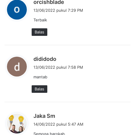
b
orcishblade
e
13/06/2022 pukul 7:29 PM
r
Terbaik
k
a
Balas
t
a
:
b
dididodo
e
13/06/2022 pukul 7:58 PM
r
mantab
k
a
Balas
t
a
:
b
Jaka Sm
e
14/06/2022 pukul 5:47 AM
r
Semoga barokah.