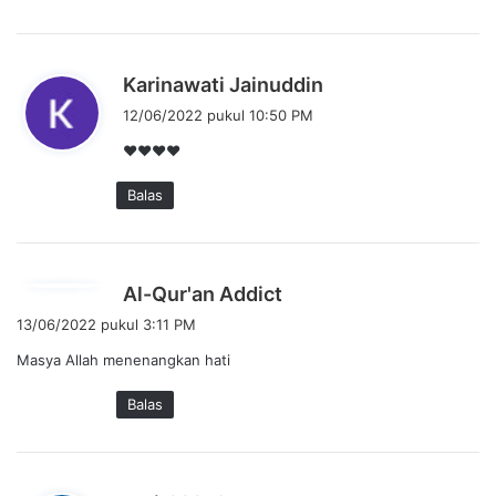
:
b
Karinawati Jainuddin
e
12/06/2022 pukul 10:50 PM
r
❤️❤️❤️❤️
k
a
Balas
t
a
:
b
Al-Qur'an Addict
e
13/06/2022 pukul 3:11 PM
r
Masya Allah menenangkan hati
k
a
Balas
t
a
: