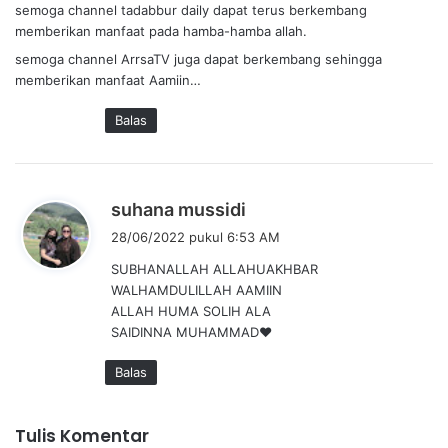
a
semoga channel tadabbur daily dapat terus berkembang
:
memberikan manfaat pada hamba-hamba allah.
semoga channel ArrsaTV juga dapat berkembang sehingga
memberikan manfaat Aamiin…
Balas
b
suhana mussidi
e
28/06/2022 pukul 6:53 AM
r
SUBHANALLAH ALLAHUAKHBAR
k
WALHAMDULILLAH AAMIIN
a
ALLAH HUMA SOLIH ALA
t
SAIDINNA MUHAMMAD❤
a
:
Balas
Tulis Komentar